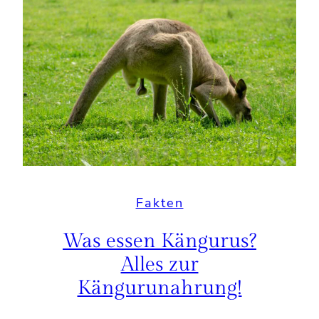
Fakten
Was essen Kängurus?
Alles zur
Kängurunahrung!