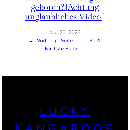
geboren? [Achtung
unglaubliches Video!]
Mai 20, 2022
←
Vorherige Seite
1
2
3
4
Nächste Seite
→
LUCKY
KANGAROOS